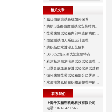
相关文章
威仕伯耐磨试验机如何保养
防护fu撕裂强度测试仪安装时的注意事项
盐雾腐蚀试验箱内部构造的功能作用说明
燃烧测试假人系统设计原理
纺织品防水透湿工艺解析
BS 5852防火测试架主要特点
彩涂板涂层划痕测试仪试验原理 单一或复合涂层耐划伤性能
口罩合成血液穿透试验仪测试过程
循环腐蚀盐雾试验箱部分盐雾测试标准
水溶性聚氨醋在织物后整理中的作用
联系我们
上海千实精密机电科技有限公司
电话：021-64200566