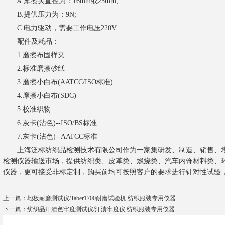
A.摩擦头直径为：16mm或25mm;
B.提供压力为：9N;
C.电力驱动，需要工作电压220V.
配件及耗品：
1.磨擦布固样夹
2.标准磨擦砂纸
3.磨擦小白布(AATCC/ISO标准)
4.摩擦小白布(SDC)
5.校准织物
6.灰卡(沾色)--ISO/BS标准
7.灰卡(沾色)--AATCC标准
上海泛标纺织品检测技术有限公司作为一家集研发、制造、销售、培
检测仪器输送市场，提供纺织类、皮革类、燃烧类、汽车内饰材料类、
仪器，更可接受非标定制，购买前均可按照客户的要求进行针对性试验
上一篇：
地板耐磨测试仪/Taber1700耐磨试验机 纺织服装专用仪器
下一篇：
纺织品汗渍色牢度测试仪/汗渍牢度仪 纺织服装专用仪器