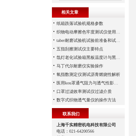
相关文章
纸箱跌落试验机规格参数
织物电动摩擦色牢度测试仪使用注意事项
taber耐磨试验机试验前准备和试验步骤
五指刮擦测试仪主要特点
氙灯老化试验箱黑板温度计与黑标温度计
马丁代尔耐磨仪实验操作
氧指数测定仪测试沥青燃烧性解析
医用kou罩通气阻力与透气性影响因素解析
口罩过滤效率测试仪过滤介质
数字式织物透气量仪的操作方法
联系我们
上海千实精密机电科技有限公司
电话：021-64200566