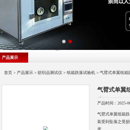
产品展示
首页
>
产品展示
>
纺织品测试仪
>
纸箱跌落试验机
> 气臂式单翼纸箱
气臂式单翼
仪
产品时间：2025-06
气臂式单翼纸箱跌
装受到坠落之受损
度。