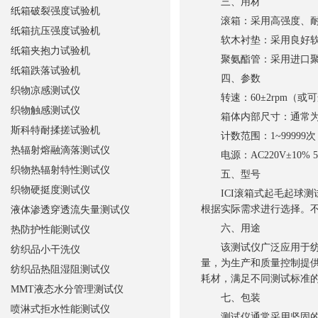
三、用材
纸箱破裂强度试验机
滚箱：采用高强度、耐腐
纸箱抗压强度试验机
软木衬垫：采用良好软木
纸箱夹抱力试验机
聚氨酯管：采用进口聚氨
纸箱跌落试验机
四、参数
织物凉感测试仪
转速：60±2rpm（或可
织物触感测试仪
箱体内部尺寸：通常为23
斯科特耐揉搓试验机
计数范围：1~99999
热辐射熔融滴落测试仪
电源：AC220V±10% 
织物热辐射特性测试仪
五、型号
织物硬挺度测试仪
ICI滚箱式起毛起球测试仪
根据实际需求进行选择。
液体渗透穿透流失量测试仪
六、用途
热防护性能测试仪
该测试仪广泛应用于纺织
纺织品小干洗仪
量，为生产和质量控制提
纺织品热阻湿阻测试仪
耗材，满足不同测试标准
MMT液态水分管理测试仪
七、包装
喷淋式拒水性能测试仪
测试仪通常采用坚固的纸