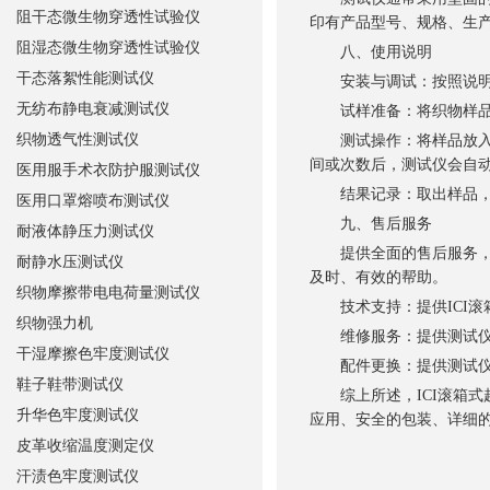
阻干态微生物穿透性试验仪
印有产品型号、规格、生
阻湿态微生物穿透性试验仪
八、使用说明
干态落絮性能测试仪
安装与调试：按照说明书
无纺布静电衰减测试仪
试样准备：将织物样品
织物透气性测试仪
测试操作：将样品放入滚
间或次数后，测试仪会自
医用服手术衣防护服测试仪
结果记录：取出样品，与
医用口罩熔喷布测试仪
九、售后服务
耐液体静压力测试仪
提供全面的售后服务，包
耐静水压测试仪
及时、有效的帮助。
织物摩擦带电电荷量测试仪
技术支持：提供ICI滚
织物强力机
维修服务：提供测试仪的
干湿摩擦色牢度测试仪
配件更换：提供测试仪所
鞋子鞋带测试仪
综上所述，ICI滚箱式
升华色牢度测试仪
应用、安全的包装、详细
皮革收缩温度测定仪
汗渍色牢度测试仪