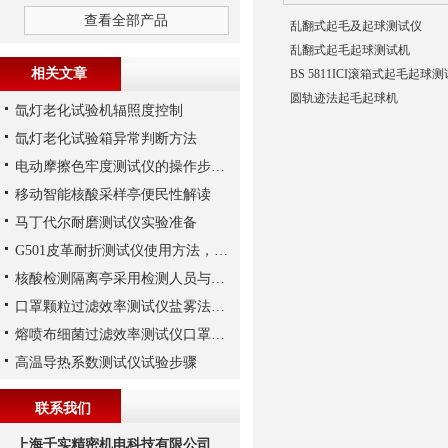
查看全部产品
乱翻式起毛及起球测试仪
乱翻式起毛起球测试机
相关文章
BS 5811ICI滚箱式起毛起球
圆轨迹法起毛起球机
氙灯老化试验机辐照度控制
氙灯老化试验箱异常判断方法
电动摩擦色牢度测试仪的操作步骤及应用领域
移动智能核酸采样亭便民性解读
马丁代尔耐磨测试仪实验准备
G501皮革耐折测试仪使用方法，上海千实工程师指导您
核酸检测隔离亭采用检测人员与采样人员分离模式
口罩颗粒过滤效率测试仪盐雾法与油雾法测试原理
熔喷布细菌过滤效率测试仪口罩布菌过滤测试的要求
高温导热系数测试仪试验步骤
联系我们
上海千实精密机电科技有限公司