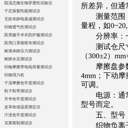
阻湿态微生物穿透性试验仪
所差异，但通
干态落絮性能测试仪
测量范围：通常
无纺布静电衰减测试仪
量程，如0~20,0
织物透气性测试仪
分辨率：一般
医用服手术衣防护服测试仪
医用口罩熔喷布测试仪
测试仓尺寸
耐液体静压力测试仪
（300±2）mm
耐静水压测试仪
摩擦盘参数：
织物摩擦带电电荷量测试仪
4mm；下动摩
织物强力机
可调。
干湿摩擦色牢度测试仪
鞋子鞋带测试仪
电源：通常为A
升华色牢度测试仪
型号而定。
皮革收缩温度测定仪
五、型号
汗渍色牢度测试仪
克莱斯勒测试仪
织物负离子发