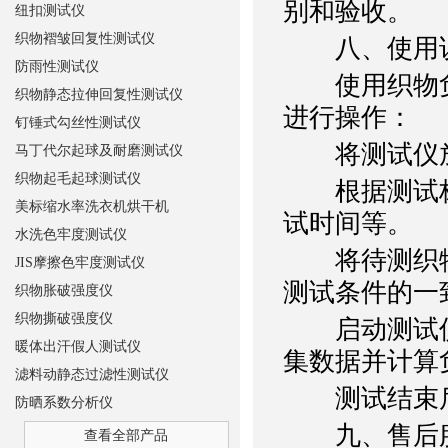
别和验收。
纽扣测试仪
织物褶皱回复性测试仪
八、使用
防雨性测试仪
使用织物负
织物静态拉伸回复性测试仪
进行操作：
钉锤式勾丝性测试仪
将测试仪放
马丁代尔起球及耐磨测试仪
织物起毛起球测试仪
根据测试标
美标缩水率洗衣机烘干机
试时间等。
水洗色牢度测试仪
将待测织物
JIS摩擦色牢度测试仪
测试条件的一
织物胀破强度仪
织物撕破强度仪
启动测试仪
暖体出汗假人测试仪
集数据并计算
滤料动静态过滤性测试仪
测试结束后
防晒系数分析仪
九、售后
查看全部产品