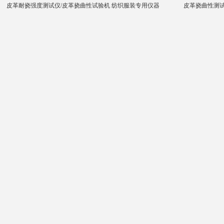
皮革耐挠强度测试仪/皮革挠曲性试验机 纺织服装专用仪器
皮革挠曲性测试