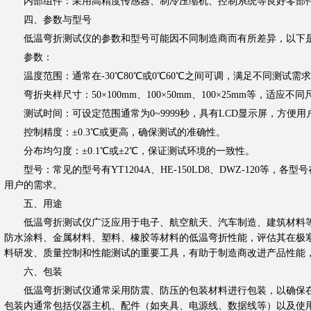
内部组件：采用高精度传感器、制冷压缩机、控制系统等良好零部件
四、参数与型号
低温弯折测试仪的参数和型号可能因不同制造商而有所差异，以下是
参数：
温度范围：通常在-30℃80℃或0℃60℃之间可调，满足不同测试需
弯折夹样尺寸：50×100mm、100×50mm、100×25mm等，适应不
测试时间：可设定范围通常为0~9999秒，具有LCD显示屏，方便用
控制精度：±0.3℃或更高，确保测试的准确性。
分布均匀度：±0.1℃或±2℃，保证测试环境的一致性。
型号：常见的型号有YT1204A、HE-150LD8、DWZ-120等，
用户的需求。
五、用途
低温弯折测试仪广泛应用于电子、航空航天、汽车制造、建筑材料等
防水涂料、金属材料、塑料、橡胶等材料的低温弯折性能，评估其在极
料研发、质量控制和性能测试的重要工具，有助于制造商改进产品性能
六、包装
低温弯折测试仪通常采用防震、防压的包装材料进行包装，以确保在
包装内通常包括仪器主机、配件（如夹具、电源线、数据线等）以及使