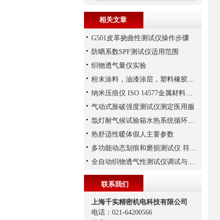
相关文章
G501皮革挠曲性测试仪操作步骤
防晒系数SPF测试仪适用范围
织物透气量仪实验
粉末涂料，油漆涂层，塑料橡胶，印刷油墨氙灯试验标准
纳米压痕仪 ISO 14577金属材料压痕试验
气动式胀破强度测试仪测定医用服
氙灯耐气候试验箱水热系统循环解析
热舒适性暖体假人主要参数
多功能动态划痕和磨损测试仪 符合ASTM、DIN、ISO、GB/T等众多标准
全自动织物透气性测试仪调试与操作
联系我们
上海千实精密机电科技有限公司
电话：021-64200566