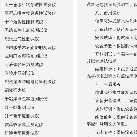
阻干态微生物穿透性试验仪
通常还包括设备说明书、
八、使用说明
阻湿态微生物穿透性试验仪
使用喷淋式拒水性能测
干态落絮性能测试仪
准备试样：从待测试织物
无纺布静电衰减测试仪
安装试样：将试样固定在
织物透气性测试仪
设置参数：根据测试标准
医用服手术衣防护服测试仪
开始测试：向漏斗中倒入
医用口罩熔喷布测试仪
并记录测试结果。
耐液体静压力测试仪
结果评定：测试完成后，
耐静水压测试仪
况与标准图卡的对照结果
织物摩擦带电电荷量测试仪
九、售后服务
织物强力机
喷淋式拒水性能测试仪的
干湿摩擦色牢度测试仪
设备安装调试：厂家提供
鞋子鞋带测试仪
操作培训：提供设备操作
升华色牢度测试仪
维修服务：提供设备维修
零配件货期长的问题。
皮革收缩温度测定仪
技术支持：提供设备技术
汗渍色牢度测试仪