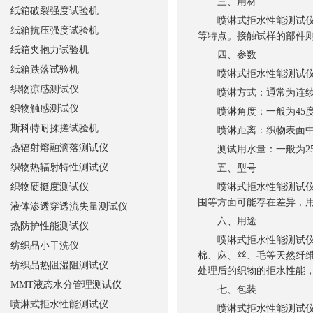
三、用材
纸箱破裂强度试验机
喷淋式拒水性能测试仪的
纸箱抗压强度试验机
等特点。接触试样的部件
纸箱夹抱力试验机
四、参数
纸箱跌落试验机
喷淋式拒水性能测试仪的
织物凉感测试仪
喷淋方式：通常为连续或
织物触感测试仪
喷淋角度：一般为45度
斯科特耐揉搓试验机
喷淋距离：织物表面中心
热辐射熔融滴落测试仪
测试用水量：一般为25
织物热辐射特性测试仪
五、型号
织物硬挺度测试仪
喷淋式拒水性能测试仪的型号
围等方面可能存在差异，
液体渗透穿透流失量测试仪
六、用途
热防护性能测试仪
喷淋式拒水性能测试仪广
纺织品小干洗仪
棉、麻、丝、毛等天然纤
纺织品热阻湿阻测试仪
处理后的织物的拒水性能
MMT液态水分管理测试仪
七、包装
喷淋式拒水性能测试仪
喷淋式拒水性能测试仪一