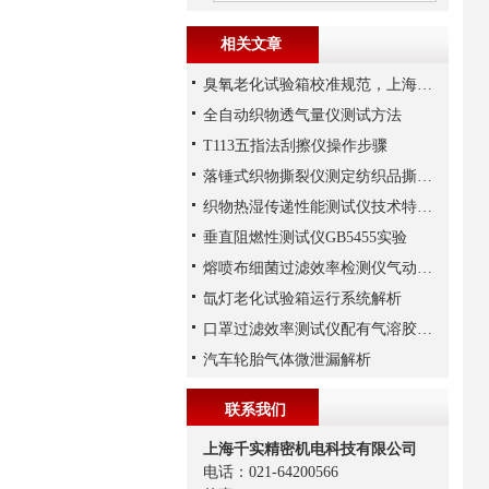
相关文章
臭氧老化试验箱校准规范，上海千实解读
全自动织物透气量仪测试方法
T113五指法刮擦仪操作步骤
落锤式织物撕裂仪测定纺织品撕破性能
织物热湿传递性能测试仪技术特点有哪些
垂直阻燃性测试仪GB5455实验
熔喷布细菌过滤效率检测仪气动夹具并配有保护装置，使用安全方便
氙灯老化试验箱运行系统解析
口罩过滤效率测试仪配有气溶胶发生器特点，满足测试需求
汽车轮胎气体微泄漏解析
联系我们
上海千实精密机电科技有限公司
电话：021-64200566