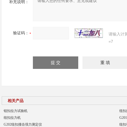
补充说明：
验证码：
请输入计
=7
相关产品
钮扣拉力试验机
纽扣
纽扣拉力机
G2
G202纽扣撞击强力测定仪
纽扣