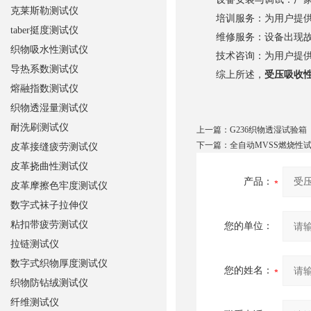
克莱斯勒测试仪
培训服务：为用户提供设
taber挺度测试仪
维修服务：设备出现故障
织物吸水性测试仪
技术咨询：为用户提供技
导热系数测试仪
综上所述，
受压吸收
熔融指数测试仪
织物透湿量测试仪
耐洗刷测试仪
上一篇：
G236织物透湿试验箱
下一篇：
全自动MVSS燃烧性
皮革接缝疲劳测试仪
皮革挠曲性测试仪
产品：
皮革摩擦色牢度测试仪
数字式袜子拉伸仪
粘扣带疲劳测试仪
您的单位：
拉链测试仪
数字式织物厚度测试仪
您的姓名：
织物防钻绒测试仪
纤维测试仪