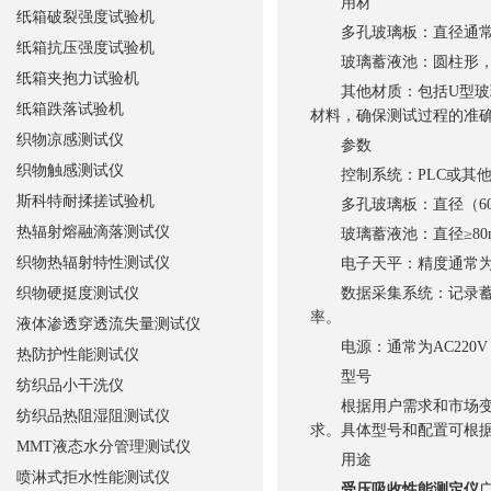
用材
纸箱破裂强度试验机
多孔玻璃板：直径通常为（
纸箱抗压强度试验机
玻璃蓄液池：圆柱形，直
纸箱夹抱力试验机
其他材质：包括U型玻璃
纸箱跌落试验机
材料，确保测试过程的准
织物凉感测试仪
参数
织物触感测试仪
控制系统：PLC或其他
斯科特耐揉搓试验机
多孔玻璃板：直径（60±
热辐射熔融滴落测试仪
玻璃蓄液池：直径≥80
织物热辐射特性测试仪
电子天平：精度通常为0.
织物硬挺度测试仪
数据采集系统：记录蓄液
率。
液体渗透穿透流失量测试仪
电源：通常为AC220V，
热防护性能测试仪
型号
纺织品小干洗仪
根据用户需求和市场变化
纺织品热阻湿阻测试仪
求。具体型号和配置可根
MMT液态水分管理测试仪
用途
喷淋式拒水性能测试仪
受压吸收性能测定仪