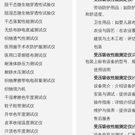
阻干态微生物穿透性试验仪
劳动防护用品：如防护服
阻湿态微生物穿透性试验仪
和舒适度。
干态落絮性能测试仪
卫生用品：如婴儿尿布、
无纺布静电衰减测试仪
农业与园艺：在农业覆盖
织物透气性测试仪
建筑与土木工程：评估土
医用服手术衣防护服测试仪
包装
受压吸收性能测定仪
医用口罩熔喷布测试仪
包装上标有设备的型号、
耐液体静压力测试仪
使用说明
耐静水压测试仪
受压吸收性能测定仪
织物摩擦带电电荷量测试仪
设备简介：介绍设备的
织物强力机
安装与调试：提供设备
干湿摩擦色牢度测试仪
操作指南：详细介绍设备
鞋子鞋带测试仪
维护与保养：提供设备的
升华色牢度测试仪
售后服务
皮革收缩温度测定仪
受压吸收性能测定仪
汗渍色牢度测试仪
设备安装与调试：厂家提