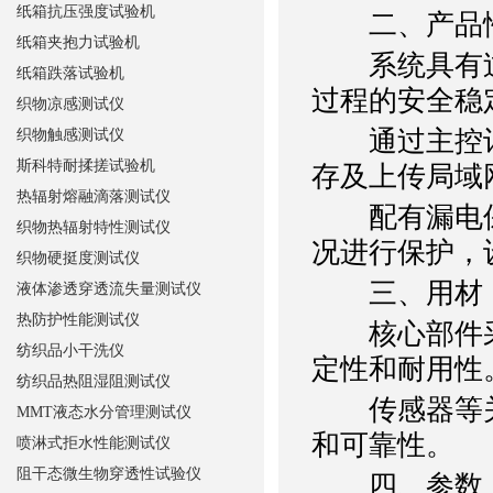
纸箱抗压强度试验机
二、产品
纸箱夹抱力试验机
系统具有过
纸箱跌落试验机
过程的安全稳
织物凉感测试仪
通过主控计
织物触感测试仪
斯科特耐揉搓试验机
存及上传局域
热辐射熔融滴落测试仪
配有漏电保
织物热辐射特性测试仪
况进行保护，
织物硬挺度测试仪
三、用材
液体渗透穿透流失量测试仪
热防护性能测试仪
核心部件采
纺织品小干洗仪
定性和耐用性
纺织品热阻湿阻测试仪
传感器等关
MMT液态水分管理测试仪
和可靠性。
喷淋式拒水性能测试仪
阻干态微生物穿透性试验仪
四、参数