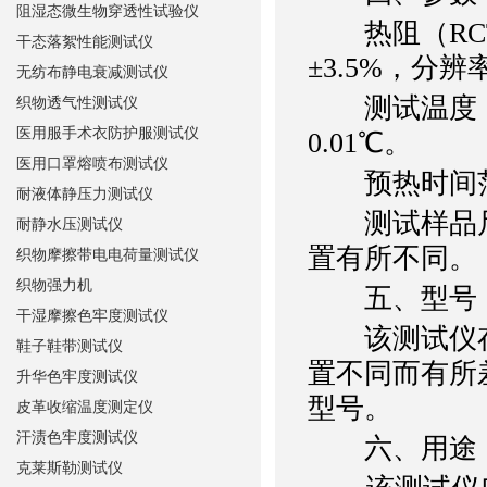
阻湿态微生物穿透性试验仪
热阻（RCT）
干态落絮性能测试仪
±3.5%，分辨率
无纺布静电衰减测试仪
测试温度：室
织物透气性测试仪
医用服手术衣防护服测试仪
0.01℃。
医用口罩熔喷布测试仪
预热时间范围、
耐液体静压力测试仪
测试样品尺
耐静水压测试仪
置有所不同。
织物摩擦带电电荷量测试仪
织物强力机
五、型号
干湿摩擦色牢度测试仪
该测试仪存
鞋子鞋带测试仪
置不同而有所
升华色牢度测试仪
型号。
皮革收缩温度测定仪
汗渍色牢度测试仪
六、用途
克莱斯勒测试仪