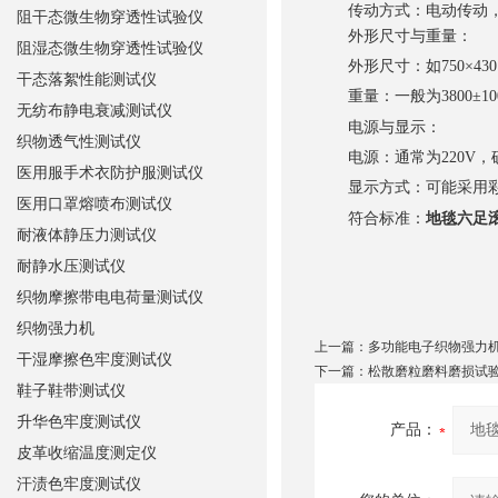
传动方式
：电动传动
阻干态微生物穿透性试验仪
外形尺寸与重量
：
阻湿态微生物穿透性试验仪
外形尺寸
：如750×
干态落絮性能测试仪
重量
：一般为3800±
无纺布静电衰减测试仪
电源与显示
：
织物透气性测试仪
电源
：通常为220V
医用服手术衣防护服测试仪
显示方式
：可能采用
医用口罩熔喷布测试仪
符合标准
：
地毯六足
耐液体静压力测试仪
耐静水压测试仪
织物摩擦带电电荷量测试仪
织物强力机
上一篇：
多功能电子织物强力
干湿摩擦色牢度测试仪
下一篇：
松散磨粒磨料磨损试验机 
鞋子鞋带测试仪
升华色牢度测试仪
产品：
皮革收缩温度测定仪
汗渍色牢度测试仪