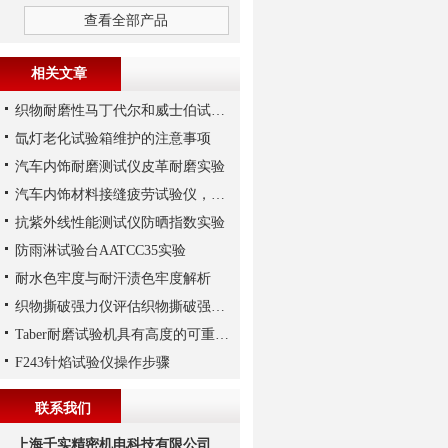
查看全部产品
相关文章
织物耐磨性马丁代尔和威士伯试验评定方法
氙灯老化试验箱维护的注意事项
汽车内饰耐磨测试仪皮革耐磨实验
汽车内饰材料接缝疲劳试验仪，上海千实T101不错
抗紫外线性能测试仪防晒指数实验
防雨淋试验台AATCC35实验
耐水色牢度与耐汗渍色牢度解析
织物撕破强力仪评估织物撕破强力的影响因素
Taber耐磨试验机具有高度的可重复性和标准化
F243针焰试验仪操作步骤
联系我们
上海千实精密机电科技有限公司