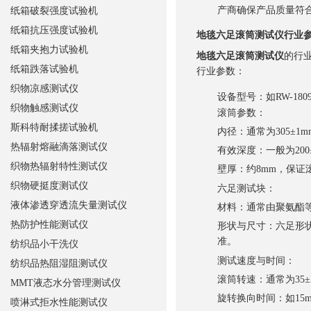
产商确保产品质量符
纸箱破裂强度试验机
纸箱抗压强度试验机
地毯六足滚筒测试仪
行业
纸箱夹抱力试验机
地毯六足滚筒测试仪
的行
纸箱跌落试验机
行业参数：
织物凉感测试仪
设备型号
：如RW-1
织物触感测试仪
滚筒参数
：
斯科特耐揉搓试验机
内径
：通常为305±
热辐射熔融滴落测试仪
有效深度
：一般为20
织物热辐射特性测试仪
壁厚
：约8mm，保证
织物硬挺度测试仪
六足测试块
：
液体渗透穿透流失量测试仪
材料
：通常由聚氨酯
热防护性能测试仪
形状与尺寸
：六足形
准。
纺织品小干洗仪
测试速度与时间
：
纺织品热阻湿阻测试仪
滚筒转速
：通常为35
MMT液态水分管理测试仪
旋转换向时间
：如1
喷淋式拒水性能测试仪