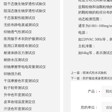
粒度分布几何标准偏
阻干态微生物穿透性试验仪
盐颗粒物和油颗粒物的
阻湿态微生物穿透性试验仪
的颗粒物的粒径分布
干态落絮性能测试仪
动态检测范围
：
无纺布静电衰减测试仪
通常为0.001~10
织物透气性测试仪
电源
：
医用服手术衣防护服测试仪
如220VAC 50Hz
医用口罩熔喷布测试仪
主机净重
：
耐液体静压力测试仪
如64kg等，表示测试
耐静水压测试仪
织物摩擦带电电荷量测试仪
上一篇：
喷淋式拒水试验机
织物强力机
下一篇：
防护服血液渗透测试
干湿摩擦色牢度测试仪
鞋子鞋带测试仪
产品：
升华色牢度测试仪
皮革收缩温度测定仪
您的单位：
汗渍色牢度测试仪