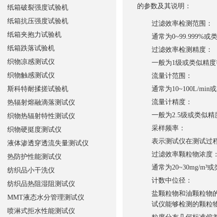
的参数及其说明：
纸箱破裂强度试验机
纸箱抗压强度试验机
过滤效率检测范围
：
纸箱夹抱力试验机
通常为0~99.99
纸箱跌落试验机
过滤效率检测精度
：
织物凉感测试仪
一般为1级或类似精
织物触感测试仪
流量计范围
：
斯科特耐揉搓试验机
通常为10~100L/
流量计精度
：
热辐射熔融滴落测试仪
一般为2.5级或类似
织物热辐射特性测试仪
采样频率
：
织物硬挺度测试仪
表示测试仪在测试过程
液体渗透穿透流失量测试仪
过滤效率颗粒物浓度
热防护性能测试仪
通常为20~30mg
纺织品小干洗仪
计数中位径
：
纺织品热阻湿阻测试仪
盐颗粒物和油颗粒物的计数
MMT液态水分管理测试仪
试仪能够检测的颗粒
喷淋式拒水性能测试仪