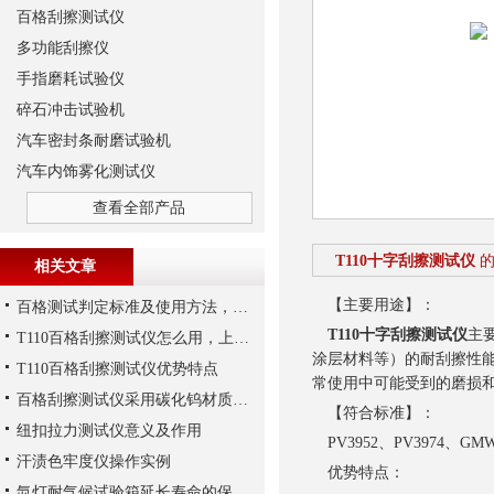
百格刮擦测试仪
多功能刮擦仪
手指磨耗试验仪
碎石冲击试验机
汽车密封条耐磨试验机
汽车内饰雾化测试仪
查看全部产品
T110十字刮擦测试仪
相关文章
【主要用途】：
百格测试判定标准及使用方法，T110百格刮擦测试仪适用
T110十字刮擦测试仪
主
T110百格刮擦测试仪怎么用，上海千实工程师指导您
涂层材料等）的耐刮擦性
T110百格刮擦测试仪优势特点
常使用中可能受到的磨损
百格刮擦测试仪采用碳化钨材质做刮指，能够增加使用寿命
【符合标准】：
纽扣拉力测试仪意义及作用
PV3952、PV3974、GMW1
汗渍色牢度仪操作实例
优势特点：
氙灯耐气候试验箱延长寿命的保养方法