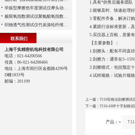
1.具有*的售后服务团队
学振型摩擦色牢度测试仪摩头动程与往复速度
2.能够及时、快速处理
极限氧指数测试仪聚氨酯氧指数实验
3.零配件齐备，解决订
织物透气性测试仪竹炭涤纶纤维透气实验
4.紧跟行业标准更新，
5.买仪器上百检，质量
联系我们
【主要参数】：
上海千实精密机电科技有限公司
1.刮擦头：配有不同直径
电话：021-64200566
2.刮擦力：通常在5~15
传真：86-021-64208466
3.刮擦模式：包括预定
地址：上海市闵行区金都路4299号
D幢1833号
4.试样规格：试验片规格通常
邮编：201199
上一篇：
T110百格法刮擦测试
下一篇：
T110-430P十字划
产品：