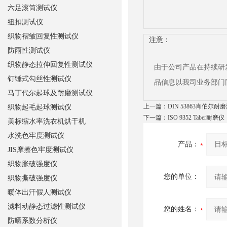
六足滚筒测试仪
纽扣测试仪
织物褶皱回复性测试仪
注意：
防雨性测试仪
织物静态拉伸回复性测试仪
由于公司产品在持续研
钉锤式勾丝性测试仪
品信息以我司业务部门
马丁代尔起球及耐磨测试仪
上一篇：
DIN 53863肖伯尔耐
织物起毛起球测试仪
下一篇：
ISO 9352 Taber耐磨仪
美标缩水率洗衣机烘干机
水洗色牢度测试仪
产品：
JIS摩擦色牢度测试仪
织物胀破强度仪
您的单位：
织物撕破强度仪
暖体出汗假人测试仪
滤料动静态过滤性测试仪
您的姓名：
防晒系数分析仪