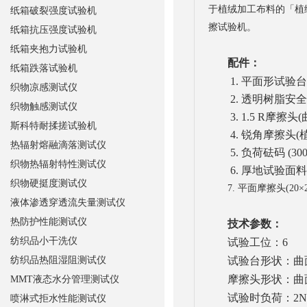
于植绒加工布料的「植
纸箱破裂强度试验机
擦试验机。
纸箱抗压强度试验机
纸箱夹抱力试验机
配件：
纸箱跌落试验机
1. 平面形试验台
织物凉感测试仪
2. 透明树脂安全
织物触感测试仪
3. 1.5 R摩擦头(曲
斯科特耐揉搓试验机
4. 锐角摩擦头(植
热辐射熔融滴落测试仪
5. 负荷砝码 (300g
织物热辐射特性测试仪
6. 厚地试验面料用
织物硬挺度测试仪
7. 平面摩擦头(20×
液体渗透穿透流失量测试仪
热防护性能测试仪
技术参数：
纺织品小干洗仪
试验工位：6
纺织品热阻湿阻测试仪
试验台形状：
曲
摩擦头形状：
曲
MMT液态水分管理测试仪
试验时负荷：
2N
喷淋式拒水性能测试仪