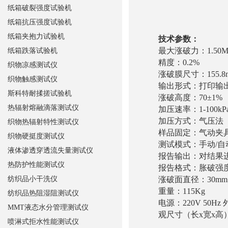
纸箱破裂强度试验机
纸箱抗压强度试验机
纸箱夹抱力试验机
技术参数：
最大涨破力：1.50M
纸箱跌落试验机
精度：0.2%
织物凉感测试仪
涨破膜尺寸：155.8
织物触感测试仪
输出形式：打印输
斯科特耐揉搓试验机
涨破高度：70±1%
热辐射熔融滴落测试仪
加压速率：1-100kP
加压方式：气压法
织物热辐射特性测试仪
样品固定：气动夹
织物硬挺度测试仪
测试模式：手动/自
液体渗透穿透流失量测试仪
报告输出：对结果
热防护性能测试仪
报告格式：胀破强
纺织品小干洗仪
涨破面直径：30mm;30.5
重量：115Kg
纺织品热阻湿阻测试仪
电源：220V 50Hz 
MMT液态水分管理测试仪
观尺寸（长x宽x高）:7
喷淋式拒水性能测试仪