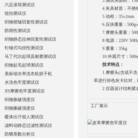
3.测试头面积：15mm
六足滚筒测试仪
4.夹具材质：不锈
纽扣测试仪
5.动程：35±2mm
织物褶皱回复性测试仪
6.压块重量：500g±1
防雨性测试仪
7.摩擦头重量：500g
织物静态拉伸回复性测试仪
8.电源：220V 50H
钉锤式勾丝性测试仪
9.重量：35kg
马丁代尔起球及耐磨测试仪
10.外观尺寸：500mm
技术特点：
织物起毛起球测试仪
1.摩擦头(含或不含
美标缩水率洗衣机烘干机
革进行掉色灰卡比对，
水洗色牢度测试仪
2.仪器设计结构紧凑
JIS摩擦色牢度测试仪
织物胀破强度仪
工厂展示
织物撕破强度仪
暖体出汗假人测试仪
滤料动静态过滤性测试仪
防晒系数分析仪