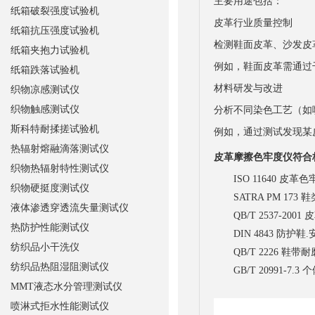
主要用途包括：
纸箱破裂强度试验机
皮革行业质量控制
纸箱抗压强度试验机
检测鞋面皮革、沙发皮革、
纸箱夹抱力试验机
例如，鞋面皮革需通过
纸箱跌落试验机
材料研发与改进
织物凉感测试仪
织物触感测试仪
分析不同染色工艺（如
斯科特耐揉搓试验机
例如，通过测试发现某
热辐射熔融滴落测试仪
皮革摩擦色牢度仪符合
织物热辐射特性测试仪
ISO 11640 皮革
织物硬挺度测试仪
SATRA PM 173
液体渗透穿透流失量测试仪
QB/T 2537-200
热防护性能测试仪
DIN 4843 防护
纺织品小干洗仪
QB/T 2226 鞋
纺织品热阻湿阻测试仪
GB/T 20991-7
MMT液态水分管理测试仪
喷淋式拒水性能测试仪