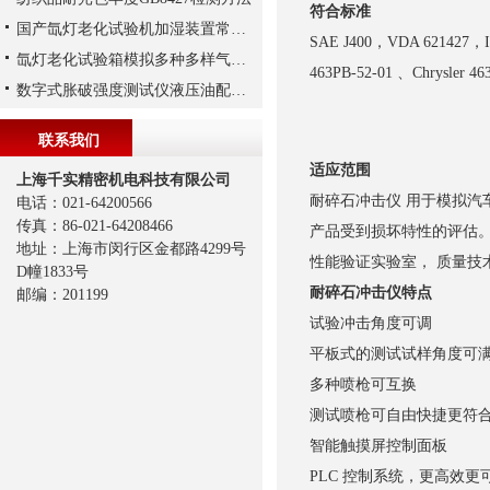
符合标准
国产氙灯老化试验机加湿装置常见问题
SAE J400，VDA 621427，IS
氙灯老化试验箱模拟多种多样气候条件
463PB-52-01 、Chrysler 4
数字式胀破强度测试仪液压油配比说明
联系我们
适应范围
上海千实精密机电科技有限公司
耐碎石冲击仪 用于模拟汽
电话：021-64200566
传真：86-021-64208466
产品受到损坏特性的评估
地址：上海市闵行区金都路4299号
性能验证实验室， 质量技
D幢1833号
耐碎石冲击仪特点
邮编：201199
试验冲击角度可调
平板式的测试试样角度可满足
多种喷枪可互换
测试喷枪可自由快捷更符合
智能触摸屏控制面板
PLC 控制系统，更高效