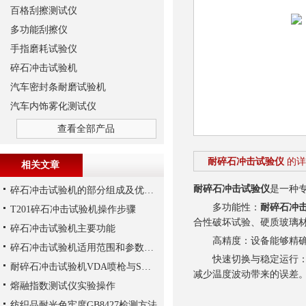
百格刮擦测试仪
多功能刮擦仪
手指磨耗试验仪
碎石冲击试验机
汽车密封条耐磨试验机
汽车内饰雾化测试仪
查看全部产品
耐碎石冲击试验仪
的详
相关文章
耐碎石冲击试验仪
是一种
碎石冲击试验机的部分组成及优势体现
多功能性：
耐碎石冲
T201碎石冲击试验机操作步骤
合性破坏试验、硬质玻璃
碎石冲击试验机主要功能
高精度：设备能够精确控
碎石冲击试验机适用范围和参数说明
快速切换与稳定运行：高
耐碎石冲击试验机VDA喷枪与SAE喷枪解析
减少温度波动带来的误差
熔融指数测试仪实验操作
纺织品耐光色牢度GB8427检测方法