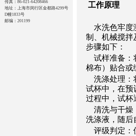
传真：86-021-64208466
工作原理
地址：上海市闵行区金都路4299号
D幢1833号
邮编：201199
水洗色牢度测
制、机械搅拌
步骤如下：
试样准备：将
棉布）贴合或
洗涤处理：将
试杯中，在预
过程中，试杯
清洗与干燥：
洗涤液，随后
评级判定：使用灰