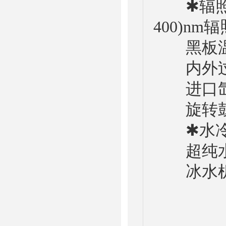
✱辐照能传
400)nm
黑板温度传
内外过
进口氙灯
旋转鼓式
✱水冷+
超纯水机
冰水机：