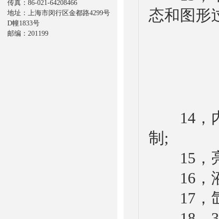
传真：86-021-64208466
态和图形过
地址：上海市闵行区金都路4299号
D幢1833号
邮编：201199
14，内
制;
15，亮周
16，液
17，氙灯
18，31