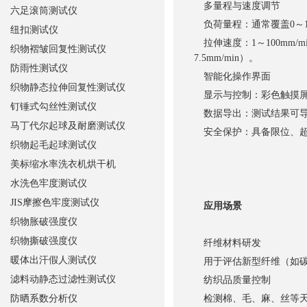
多量程与速度调节
六足滚筒测试仪
负荷量程：通常覆盖0～10
纽扣测试仪
拉伸速度：1～100mm/
织物褶皱回复性测试仪
7.5mm/min）。
防雨性测试仪
智能化操作界面
织物静态拉伸回复性测试仪
显示与控制：彩色触摸屏
钉锤式勾丝性测试仪
数据导出：测试结果可导出
马丁代尔起球及耐磨测试仪
安全保护：具备限位、超
织物起毛起球测试仪
美标缩水率洗衣机烘干机
水洗色牢度测试仪
JIS摩擦色牢度测试仪
应用场景
织物胀破强度仪
织物撕破强度仪
纤维材料研发
暖体出汗假人测试仪
用于评估新型纤维（如碳
滤料动静态过滤性测试仪
纺织品质量控制
防晒系数分析仪
检测棉、毛、麻、丝等天然纤