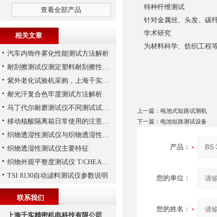
特种纤维测试
查看全部产品
针对金属丝、头发、碳纤
学术研究
相关文章
为材料科学、纺织工程等
汽车内饰件雾化性能测试方法解析
耐刮擦测试仪测定塑料耐刮擦性解析
紫外老化试验机采购，上海千实的UV-master便宜
耐光汗复合色牢度测试方法解析
马丁代尔耐磨测试仪不同测试试验的耗材解析
上一篇：
电池式短路试测机
移动核酸隔离箱日常使用的注意事项
下一篇：
电池短路测试设备
织物透湿性测试仪与织物透湿性能影响因素
产品：
织物透湿性测试仪主要特征
织物外观平整度测试仪 T/CHEAA 0010-2019图像分析法
TSI 8130自动滤料测试仪参数说明
您的单位：
联系我们
您的姓名：
上海千实精密机电科技有限公司