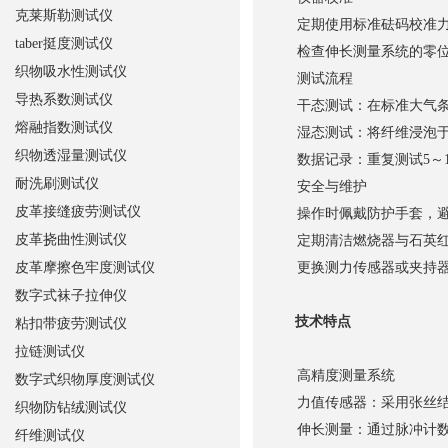
克莱斯勒测试仪
定期使用标准砝码校准力值
taber挺度测试仪
检查伸长测量系统的零位
织物吸水性测试仪
测试流程
导热系数测试仪
干态测试：在标准大气条件
熔融指数测试仪
湿态测试：将纤维浸泡于
织物透湿量测试仪
数据记录：重复测试5～1
耐洗刷测试仪
安全与维护
皮革接缝疲劳测试仪
操作时佩戴防护手套，避
皮革挠曲性测试仪
定期清洁燃烧器与石英红
皮革摩擦色牢度测试仪
更换测力传感器或夹持器
数字式袜子拉伸仪
技术特点
粘扣带疲劳测试仪
拉链测试仪
高精度测量系统
数字式织物厚度测试仪
力值传感器：采用张丝结构
织物防钻绒测试仪
伸长测量：通过脉冲计数或激光
纤维测试仪