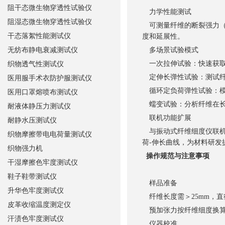
阻干态微生物穿透性试验仪
力学性能测试
阻湿态微生物穿透性试验仪
可测量纤维的断裂强力（
干态落絮性能测试仪
度和延展性。
无纺布静电衰减测试仪
多场景试验模式
一次拉伸试验：快速获取
织物透气性测试仪
定伸长弹性试验：测试纤
医用服手术衣防护服测试仪
循环定负荷弹性试验：模
医用口罩熔喷布测试仪
蠕变试验：分析纤维在长
耐液体静压力测试仪
联机功能扩展
耐静水压测试仪
与振动式纤维细度仪联机时
织物摩擦带电电荷量测试仪
荷-伸长曲线，为材料研发
织物强力机
操作规范与注意事项
干湿摩擦色牢度测试仪
鞋子鞋带测试仪
样品准备
升华色牢度测试仪
纤维长度需＞25mm，直
皮革收缩温度测定仪
预加张力按纤维细度换算（一
汗渍色牢度测试仪
仪器校准