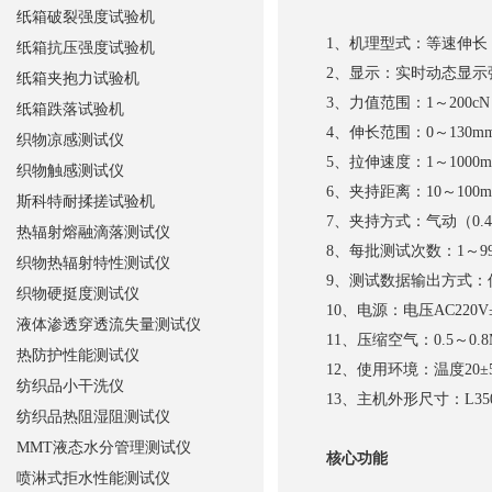
纸箱破裂强度试验机
1、机理型式：等速伸长（
纸箱抗压强度试验机
2、显示：实时动态显示
纸箱夹抱力试验机
3、力值范围：1～200cN
纸箱跌落试验机
4、伸长范围：0～130mm
织物凉感测试仪
5、拉伸速度：1～1000mm
织物触感测试仪
6、夹持距离：10～100m
斯科特耐揉搓试验机
7、夹持方式：气动（0.4～
热辐射熔融滴落测试仪
8、每批测试次数：1～9
织物热辐射特性测试仪
9、测试数据输出方式：
织物硬挺度测试仪
10、电源：电压AC220V±
液体渗透穿透流失量测试仪
11、压缩空气：0.5～0.8
热防护性能测试仪
12、使用环境：温度20±
纺织品小干洗仪
13、主机外形尺寸：L350×
纺织品热阻湿阻测试仪
MMT液态水分管理测试仪
核心功能
喷淋式拒水性能测试仪