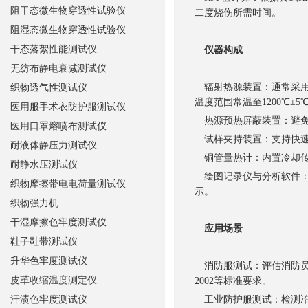
阻干态微生物穿透性试验仪
二度烧伤所需时间。
阻湿态微生物穿透性试验仪
干态落絮性能测试仪
仪器构成
无纺布静电衰减测试仪
辐射热源装置：通常采用碳化
织物透气性测试仪
温度范围常温至1200℃±5
医用服手术衣防护服测试仪
热源预热屏蔽装置：避免
医用口罩熔喷布测试仪
试样夹持装置：支持快速
耐液体静压力测试仪
铜管量热计：内置冷却传感器
耐静水压测试仪
绘图记录仪与分析软件：
织物摩擦带电电荷量测试仪
示。
织物强力机
干湿摩擦色牢度测试仪
应用场景
鞋子鞋带测试仪
升华色牢度测试仪
消防服测试：评估消防员灭火
皮革收缩温度测定仪
2002等标准要求。
汗渍色牢度测试仪
工业防护服测试：检测冶