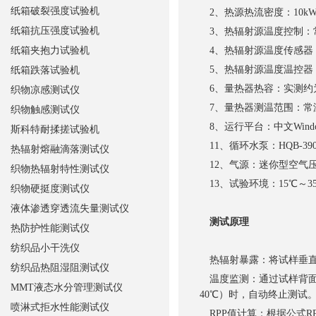
纸箱破裂强度试验机
2、热源热流密度：10kW/m
纸箱抗压强度试验机
3、热辐射源温度控制：常温～
纸箱夹抱力试验机
4、热辐射源温度传感器：热偶
5、热辐射源温度温控器：
纸箱跌落试验机
6、量热器热容：实测约为480
织物凉感测试仪
7、量热器测温范围：常温～80
织物触感测试仪
8、运行平台：中文Window
斯科特耐揉搓试验机
11、循环水泵：HQB-3900/1
热辐射熔融滴落测试仪
12、气源：迷你型空气压缩机，
织物热辐射特性测试仪
13、试验环境：15℃～3
织物硬挺度测试仪
液体渗透穿透流失量测试仪
测试原理
热防护性能测试仪
纺织品小干洗仪
热辐射暴露：将试样垂直
纺织品热阻湿阻测试仪
温度监测：通过试样背面
MMT液态水分管理测试仪
40℃）时，自动终止测试
喷淋式拒水性能测试仪
RPP值计算：根据公式RPP=F×