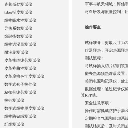
军事与航天领域：评估宇航服
克莱斯勒测试仪
材料研发与质量控制：用
taber挺度测试仪
织物吸水性测试仪
操作要点
导热系数测试仪
熔融指数测试仪
试样准备：剪取尺寸为22.8
织物透湿量测试仪
仪器预热：开启热源预热
耐洗刷测试仪
测试流程：
皮革接缝疲劳测试仪
将试样插入切片切割装置
皮革挠曲性测试仪
撤去热源预热屏蔽装置，
皮革摩擦色牢度测试仪
关闭电源和记录仪，放上
数字式袜子拉伸仪
数据处理：通过记录仪倾
粘扣带疲劳测试仪
算RPP值。
拉链测试仪
安全注意事项：
数字式织物厚度测试仪
操作时需佩戴防护手套和
织物防钻绒测试仪
定期检查气源和冷却系统
纤维测试仪
测试结束后，及时关闭热