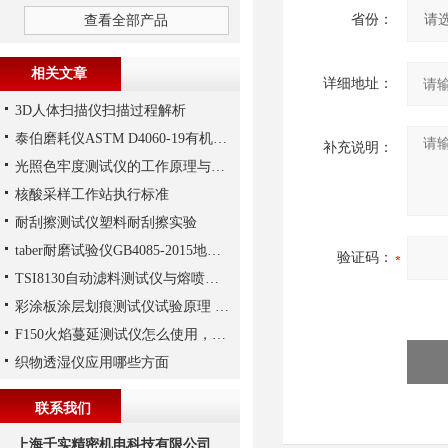
省份：
查看全部产品
相关文章
详细地址：
3D人体扫描仪扫描过程解析
泰伯磨耗仪ASTM D4060-19有机涂层耐磨性试验
补充说明：
光照色牢度测试仪的工作原理与操作维护方式
核酸采样工作站执行标准
耐刮擦测试仪塑料耐刮擦实验
taber耐磨试验仪GB4085-2015地板测试
验证码：
TSI8130自动滤料测试仪与熔喷法非织造布技术
彩涂板涂层划痕测试仪试验原理 单一或复合涂层耐划伤性能
F150火焰蔓延测试仪怎么使用，以ISO 15025标准为例
织物透湿仪应用哪些方面
联系我们
上海千实精密机电科技有限公司