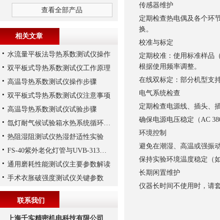
传感器维护
查看全部产品
定期检查热电偶及各个环
换。
相关文章
校准与标定
水流量平板法导热系数测试仪操作
定期校准：使用标准样品
根据使用频率调整。
双平板式导热系数测试仪工作原理
在线双标定：部分机型支
高温导热系数测试仪操作步骤
电气系统检查
双平板式导热系数测试仪注意事项
定期检查电源线、插头、
高温导热系数测试仪试验步骤
确保电源电压稳定（AC 3
氙灯耐气候试验箱水热系统循环解析
环境控制
热阻湿阻测试仪热湿舒适性实验
避免在潮湿、高温或强振
FS-40紫外老化灯管与UVB-313紫外老化灯管的差异
保持实验环境温度稳定（如
通用磨耗性能测试仪主要参数解读
长期闲置维护
手术衣胀破强度测试仪关键参数
仪器长时间不使用时，请套
联系我们
上海千实精密机电科技有限公司