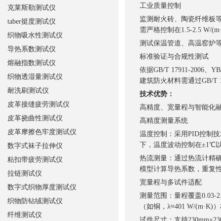
工业质量控制
克莱斯勒测试仪
监测耐火砖、陶瓷纤维板
taber挺度测试仪
需严格控制在1.5-2.5 W
织物吸水性测试仪
测试保温管道、高温窑炉
导热系数测试仪
标准验证与合规性测试
熔融指数测试仪
依据GB/T 17911-20
织物透湿量测试仪
建筑防火材料需通过GB/T 
耐洗刷测试仪
技术优势：
皮革接缝疲劳测试仪
高精度、宽量程与智能化
皮革挠曲性测试仪
高精度测量系统
皮革摩擦色牢度测试仪
温度控制：采用PID控制
下，温度波动控制在±1℃
数字式袜子拉伸仪
热流测量：通过热流计精
粘扣带疲劳测试仪
模型计算导热系数，重复性
拉链测试仪
宽量程与多试件适配
数字式织物厚度测试仪
测量范围：量程覆盖0.03-2
织物防钻绒测试仪
（如铜，λ≈401 W/(m·
纤维测试仪
试件尺寸：支持230mm×2