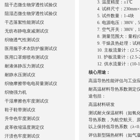
3. 温度精度：±1℃
阻干态微生物穿透性试验仪
4. 试样尺寸：230mm×230
阻湿态微生物穿透性试验仪
5. 试件数量：1-4块
干态落絮性能测试仪
6. 电源电压：380V，5
7. 空气开关：380V，1
无纺布静电衰减测试仪
8. 测量范围大：量程(0.03-
织物透气性测试仪
9. 干燥及热处理：试样
医用服手术衣防护服测试仪
10. 主板流量计：(2.5-25
11. 护板流量计：(2.5-25
医用口罩熔喷布测试仪
12. 供水流量计：(10-100
耐液体静压力测试仪
核心用途：
耐静水压测试仪
高温导热性能评估与工业
织物摩擦带电电荷量测试仪
耐高温材料导热系数测定仪
织物强力机
途包括：
干湿摩擦色牢度测试仪
高温材料研发
鞋子鞋带测试仪
测试耐火保温材料（如氧
升华色牢度测试仪
导热系数，为航空航天、原
以上保持低导热系数（λ<0.
皮革收缩温度测定仪
评估新型隔热材料（如气
汗渍色牢度测试仪