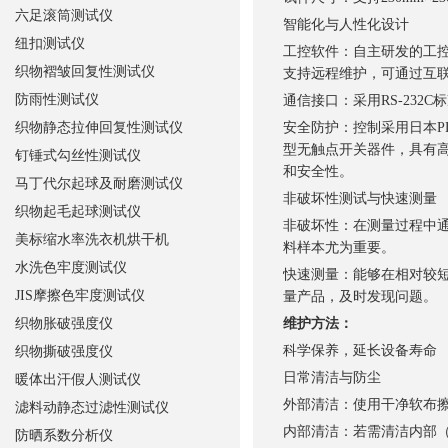
六足滚筒测试仪
智能化与人性化设计
纽扣测试仪
工控软件：自主研发的工控软
织物褶皱回复性测试仪
支持远程维护，可通过互
防雨性测试仪
通信接口：采用RS-232
织物静态拉伸回复性测试仪
安全防护：控制采用日本P
型无触点开关器件，具有
钉锤式勾丝性测试仪
和安全性。
马丁代尔起球及耐磨测试仪
非破坏性测试与快速测量
织物起毛起球测试仪
非破坏性：在测量过程中
美标缩水率洗衣机烘干机
料样本尤为重要。
水洗色牢度测试仪
快速测量：能够在相对较
JIS摩擦色牢度测试仪
量产品，及时发现问题。
织物胀破强度仪
维护方法：
科学保养，延长设备寿命
织物撕破强度仪
日常清洁与防尘
暖体出汗假人测试仪
外部清洁：使用干净软布
滤料动静态过滤性测试仪
内部清洁：若需清洁内部
防晒系数分析仪