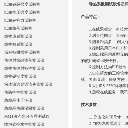
导热系数测试设备
适
纸箱破裂强度试验机
纸箱抗压强度试验机
产品特点：
纸箱夹抱力试验机
纸箱跌落试验机
1.在线双标定：有技术
2.测量范围大：量程(0.03-
织物凉感测试仪
3.测量种类多： 耐火
织物触感测试仪
4.控制采用日本PLC
斯科特耐揉搓试验机
5.输出端采用新型无触
热辐射熔融滴落测试仪
的使用寿命和安全性。
6.控制方法为PID控制
织物热辐射特性测试仪
7.自主研发的工控软件，操
织物硬挺度测试仪
续，界面直观，操纵方便
液体渗透穿透流失量测试仪
8.采用RS-232C标准
9.远程在线服务：我司
热防护性能测试仪
纺织品小干洗仪
技术参数：
纺织品热阻湿阻测试仪
MMT液态水分管理测试仪
1. 导热仪外形尺寸：780m
2. 加热炉测试温度：200
喷淋式拒水性能测试仪