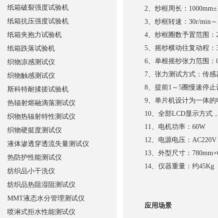
纸箱破裂强度试验机
2、纱框周长：1000mm±
纸箱抗压强度试验机
3、纱框转速：30r/min～
纸箱夹抱力试验机
4、纱框圈数予置范围：2～
5、摇纱横动往复动程：35m
纸箱跌落试验机
6、单根摇纱张力范围：0cN
织物凉感测试仪
7、张力测试方式：传感
织物触感测试仪
8、提前1～5圈慢速停止设
斯科特耐揉搓试验机
9、单片机设计为一体的
热辐射熔融滴落测试仪
10、全部LCD显示方式
织物热辐射特性测试仪
11、电机功率：60W
织物硬挺度测试仪
12、电源电压：AC220V，
液体渗透穿透流失量测试仪
13、外型尺寸：780mm×66
热防护性能测试仪
14、仪器重量：约45Kg
纺织品小干洗仪
纺织品热阻湿阻测试仪
MMT液态水分管理测试仪
应用场景
喷淋式拒水性能测试仪