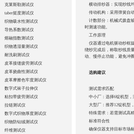
横动排纱器：实现纱线均
克莱斯勒测试仪
传动机构：采用弹簧自动
taber挺度测试仪
计数部分：机械式拨盘输
织物吸水性测试仪
时测速功能。
导热系数测试仪
工作原理
熔融指数测试仪
仪器通过电机驱动纱框旋转，
织物透湿量测试仪
绕纱完成后，称取纱线质量，
耐洗刷测试仪
动、慢停止功能，避免冲
皮革接缝疲劳测试仪
皮革挠曲性测试仪
选购建议
皮革摩擦色牢度测试仪
数字式袜子拉伸仪
测试需求匹配
粘扣带疲劳测试仪
中小厂：选择6锭机型，
大型厂：推荐12锭机型，
拉链测试仪
特殊需求：若需测试高精
数字式织物厚度测试仪
标准符合性
织物防钻绒测试仪
确保仪器支持目标市场标准
纤维测试仪