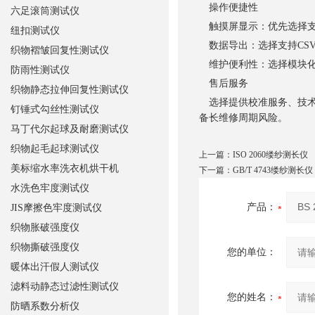
操作便捷性
六足滚筒测试仪
触摸屏显示：优先选择支
纽扣测试仪
数据导出：选择支持CSV
织物褶皱回复性测试仪
维护便利性：选择模块化
防雨性测试仪
售后服务
织物静态拉伸回复性测试仪
选择提供校准服务、技术
钉锤式勾丝性测试仪
备长维修周期风险。
马丁代尔起球及耐磨测试仪
织物起毛起球测试仪
上一篇：
ISO 2060缕纱测长仪
美标缩水率洗衣机烘干机
下一篇：
GB/T 4743缕纱测长仪
水洗色牢度测试仪
产品：
JIS摩擦色牢度测试仪
织物胀破强度仪
织物撕破强度仪
您的单位：
暖体出汗假人测试仪
滤料动静态过滤性测试仪
您的姓名：
防晒系数分析仪