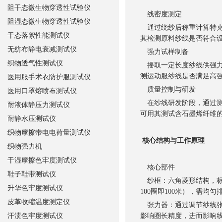
阻干态微生物穿透性试验仪
线密度测定
阻湿态微生物穿透性试验仪
通过绕纱后称重计算特克
干态落絮性能测试仪
其检测原料纱线是否符合
无纺布静电衰减测试仪
强力试样制备
织物透气性测试仪
摇取一定长度纱线供强力
测运动服纱线是否满足高
医用服手术衣防护服测试仪
质量控制与研发
医用口罩熔喷布测试仪
在纱线研发阶段，通过测
耐液体静压力测试仪
可用其测试含石墨烯纤维
耐静水压测试仪
织物摩擦带电电荷量测试仪
核心结构与工作原理
织物强力机
干湿摩擦色牢度测试仪
核心部件
鞋子鞋带测试仪
纱框：六角菱形结构，标准
升华色牢度测试仪
100圈即100米），需均
皮革收缩温度测定仪
张力器：通过调节纱线张力
汗渍色牢度测试仪
影响圈长精度，进而影响