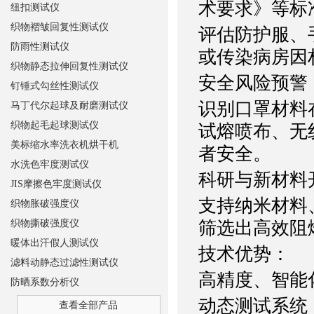
术要求》等标准
纽扣测试仪
织物褶皱回复性测试仪
评估防护服、
防雨性测试仪
或传染病房因
织物静态拉伸回复性测试仪
安全风险预警
钉锤式勾丝性测试仪
识别口罩材料
马丁代尔起球及耐磨测试仪
织物起毛起球测试仪
试熔喷布、无
美标缩水率洗衣机烘干机
者安全。
水洗色牢度测试仪
科研与新材料
JIS摩擦色牢度测试仪
支持纳米材料
织物胀破强度仪
织物撕破强度仪
筛选出高效阻
暖体出汗假人测试仪
技术优势：
滤料动静态过滤性测试仪
高精度、智能
防晒系数分析仪
动态测试系统
查看全部产品