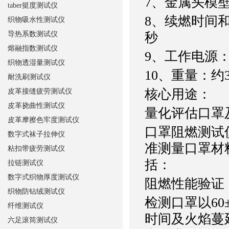
7、金属头模壁
taber挺度测试仪
8、续燃时间和
织物吸水性测试仪
导热系数测试仪
秒
熔融指数测试仪
9、工作电源：A
织物透湿量测试仪
10、重量：约3
耐洗刷测试仪
核心用途：
皮革接缝疲劳测试仪
皮革挠曲性测试仪
量化评估口罩
皮革摩擦色牢度测试仪
口罩阻燃测试
数字式袜子拉伸仪
准测量口罩材
粘扣带疲劳测试仪
括：
拉链测试仪
数字式织物厚度测试仪
阻燃性能验证
织物防钻绒测试仪
检测口罩以60
纤维测试仪
时间及火焰蔓延
六足滚筒测试仪