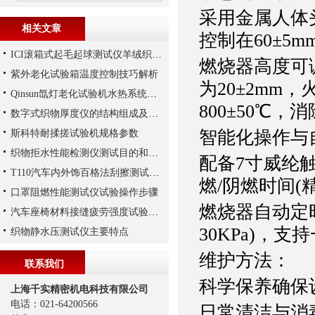
采用金属人体
相关文章
控制在60±5
ICI滚箱式起毛起球测试仪羊绒织物起球性实验
燃烧器高度可调
紫外老化试验箱温度控制技巧解析
为20±2mm
Qinsun氙灯老化试验机水热系统循环
800±50℃
数字式织物厚度仪的结构组成及应用场景
智能化操作与
斯科特耐揉搓试验机规格参数
织物拒水性能检测仪测试目的和范围是什么
配备7寸威纶
T110汽车内外饰百格法刮擦测试仪操作步骤
燃/阴燃时间(
口罩阻燃性能测试仪试验操作步骤
燃烧器自动定
汽车座椅材料接缝疲劳强度试验机测试原理
30KPa)，
织物静水压测试仪主要特点
维护方法：
联系我们
科学保养确保
上海千实精密机电科技有限公司
电话：021-64200566
日常清洁与消