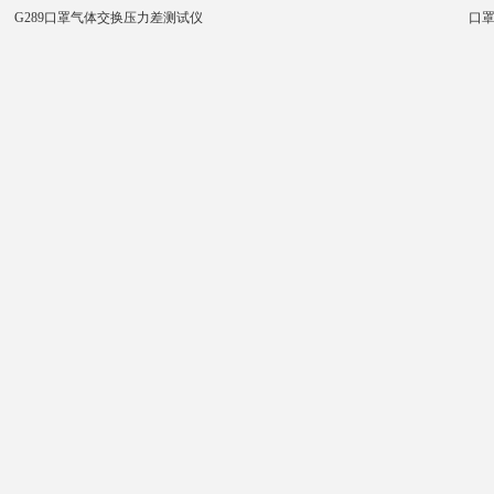
G289口罩气体交换压力差测试仪
口