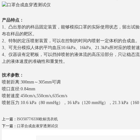
产品特点：
1、凸出形的的样品固定装置，能够模拟口罩的实际使用状态，留出试
布在样品的靶区。
2、特制的定压喷射装置，可以在控制的时间内喷射一定体积的合成血。
3、可充分模拟人体的平均血压10.6kPa、16kPa、21.3kPa所对应的喷
4、仪器设有定靶板，可以挡掉喷射的液体流的高压沿部分，只让稳态
上的液体速度的准确性和重复性。
技术参数：
喷射距离
:
300mm～305mm可调
喷口直径:0.84mm
喷射速度:450cm/s,550cm/s,635cm/s
喷射压力
:
10.6 kPa（80 mmHg），16 kPa（120 mmHg），21.3 kPa（16
上一篇：
ISO5077/6330欧标洗衣机
下一篇：
口罩合成血液穿透测试仪