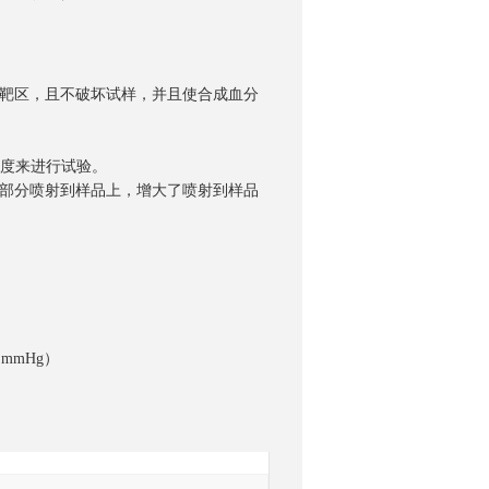
验靶区，且不破坏试样，并且使合成血分
射速度来进行试验。
询
流部分喷射到样品上，增大了喷射到样品
0 mmHg）