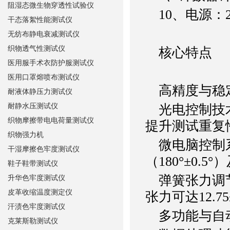
阻湿态微生物穿透性试验仪
10、电源：22
干态落絮性能测试仪
无纺布静电衰减测试仪
织物透气性测试仪
核心特点
医用服手术衣防护服测试仪
医用口罩熔喷布测试仪
高精度与稳
耐液体静压力测试仪
耐静水压测试仪
光电控制技术
织物摩擦带电电荷量测试仪
提升测试重复
织物强力机
微电脑控制系统
干湿摩擦色牢度测试仪
（180°±0.5
鞋子鞋带测试仪
弹簧张力调节：初
升华色牢度测试仪
皮革收缩温度测定仪
张力可达12.7
汗渍色牢度测试仪
多功能与自
克莱斯勒测试仪