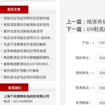
相关文章
滚箱式起毛起球测试仪实验转速
上一篇：
纸张肖
热阻湿阻测试仪检测热湿舒适性解析
下一篇：
EN鞋
紫外光老化试验箱实验原理
电压击穿试验仪使用方法 油加热 空气加热法
产品：
毛皮干湿摩擦色牢度测试解析
皮革耐挠曲性测试仪弯折角度
氧指数测定仪评估聚氨酯阻燃性的影响因素
您的单位：
极限氧指数测试仪ASTMD2863测试法
紫外线防护系数UPF解析
您的姓名：
圆轨迹法起毛起球仪试验过程
联系电话：
联系我们
上海千实精密机电科技有限公司
电话：021-64200566
常用邮箱：