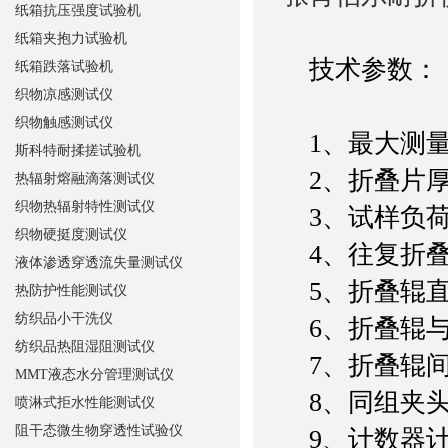
纸箱抗压强度试验机
纸箱夹抱力试验机
技术参数：
纸箱跌落试验机
织物凉感测试仪
织物触感测试仪
1、最大测量厚
斯科特耐揉搓试验机
2、折叠片厚度：
热辐射熔融滴落测试仪
织物热辐射特性测试仪
3、试样负荷：初张
织物硬挺度测试仪
4、往复折叠速率
液体渗透穿透流失量测试仪
5、折叠辊直
热防护性能测试仪
纺织品小干洗仪
6、折叠辊与折
纺织品热阻湿阻测试仪
7、折叠辊间距
MMT液态水分管理测试仪
8、同组夹头距
喷淋式拒水性能测试仪
阻干态微生物穿透性试验仪
9、计数器计数