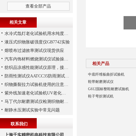
查看全部产品
相关文章
水冷式氙灯老化试验机用水纯度要求
液压式织物胀破强度仪GB7742实验
熔喷布过滤效率测试仪现货供应
汽车内饰材料燃烧测试仪试验操作步骤
相关产品
纺织品凉感性能测试仪原理，接触瞬间凉感性能
中底纤维板曲折试验机
防雨性测试仪AATCC35防雨测试解析
鞋带耐磨测试仪
织物撕裂拉力试验机使用的注意事项
G612国标整鞋耐磨试验机
紫外线加速老化试验机UV老化试验解析
鞋子弯折测试机
马丁代尔耐磨测试仪检测织物耐磨性方法解析
耐静水压测试实验中常见问题
联系我们
上海千实精密机电科技有限公司