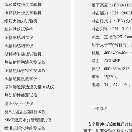
纸箱破裂强度试验机
落下高度：(EN)0-110
纸箱抗压强度试验机
冲击能力：EN：200J;BS，
纸箱夹抱力试验机
冲击锤尺寸：(EN)长约6
冲击刃环：EN：3±0.1mm
纸箱跌落试验机
黏土：直径为(25±2)mm
织物凉感测试仪
用于大于250号鞋时，高度
织物触感测试仪
机座：400×400×40m
斯科特耐揉搓试验机
马力：AC1/4HP
热辐射熔融滴落测试仪
体积：600×650×1815
织物热辐射特性测试仪
重量：约220kg
织物硬挺度测试仪
电源：3∮，AC220V，1
液体渗透穿透流失量测试仪
热防护性能测试仪
纺织品小干洗仪
工作原理
纺织品热阻湿阻测试仪
MMT液态水分管理测试仪
安全鞋冲击试验机
通过
喷淋式拒水性能测试仪
落下，对安全鞋的鞋头或