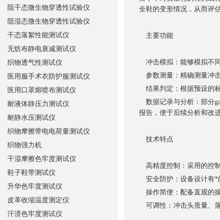
阻干态微生物穿透性试验仪
全鞋的变形情况，从而评
阻湿态微生物穿透性试验仪
干态落絮性能测试仪
主要功能
无纺布静电衰减测试仪
冲击模拟：能够模拟不同
织物透气性测试仪
参数测量：精确测量冲击
医用服手术衣防护服测试仪
结果判定：根据预设的标
医用口罩熔喷布测试仪
数据记录与分析：部分ga
耐液体静压力测试仪
报告，便于后续分析和改
耐静水压测试仪
织物摩擦带电电荷量测试仪
技术特点
织物强力机
干湿摩擦色牢度测试仪
高精度控制：采用的控制
鞋子鞋带测试仪
安全防护：设备设计有*
升华色牢度测试仪
操作简便：配备直观的操
皮革收缩温度测定仪
可调性：冲击头质量、落
汗渍色牢度测试仪