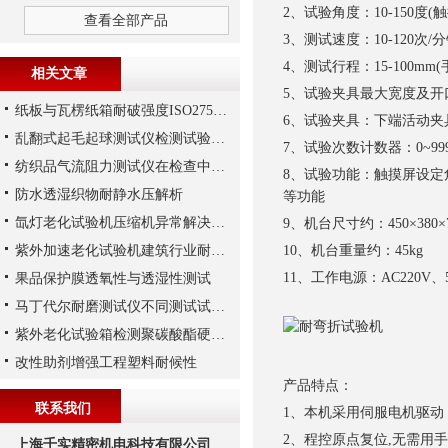
2、试验角度：10-150度(
查看全部产品
3、测试速度：10-120次/
4、测试行程：15-100mm
相关文章
5、试验夹具最大宽度及开口
纸板与瓦楞纸箱耐破强度ISO2759测试解析
6、试验夹具：下端活动夹
乱翻式起毛起球测试仪检测试验标准的区别
7、试验次数计数器：0~9
纺织品气流阻力测试仪在检查中如发生误差范围超差该怎么办
8、试验功能：触摸屏设
防水透湿织物耐静水压解析
等功能
氙灯老化试验机压缩机异常解决方法
9、机台尺寸约：450×380×
紫外加速老化试验机建筑行业耐候检测方案
10、机台重量约：45kg
11、工作电源：AC220V、5
果品保护膜透氧性与透湿性测试
马丁代尔耐磨测试仪不同测试试验的耗材解析
紫外老化试验箱检测聚碳酸酯硬化板涂层老化性能
改性助剂增强工程塑料耐候性
产品特点：
联系我们
1、本机采用伺服电机驱
2、程控原点复位,无需用
上海千实精密机电科技有限公司