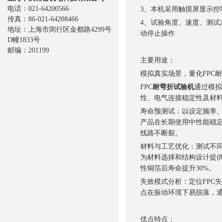
电话：021-64200566
3、本机采用触摸屏显示控
传真：86-021-64208466
4、试验角度、速度、测
地址：上海市闵行区金都路4299号
动停止操作
D幢1833号
邮编：201199
主要用途：
模拟真实场景，量化FPC
FPC
耐弯折试验机
通过模拟
性、电气连接稳定性及材
寿命预测试：以设定频率、
产品在长期使用中性能稳定
线路不断裂。
材料与工艺优化：测试不同
为材料选择和结构设计提供
性铜箔后寿命提升30%。
失效模式分析：定位FPC
点在振动环境下易脱落，
优点特点：