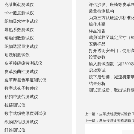
克莱斯勒测试仪
评估沙发、座椅等皮革制
质量检测机构
taber挺度测试仪
为第三方认证提供标准化
织物吸水性测试仪
操作步骤
导热系数测试仪
样品准备
裁剪试样至规定尺寸（如宽
熔融指数测试仪
安装样品
织物透湿量测试仪
打开透明安全门，使用高度
耐洗刷测试仪
设置参数
皮革接缝疲劳测试仪
输入测试圈数（如2500
启动测试
皮革挠曲性测试仪
按下启动键，减速机带动
皮革摩擦色牢度测试仪
结果分析
数字式袜子拉伸仪
测试完成后，取出试样观
粘扣带疲劳测试仪
拉链测试仪
数字式织物厚度测试仪
上一篇：
皮革接缝疲劳试验仪 T
下一篇：
皮革接缝疲劳检测仪 T
织物防钻绒测试仪
纤维测试仪