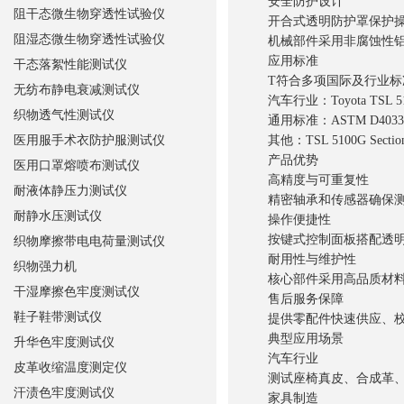
安全防护设计
阻干态微生物穿透性试验仪
开合式透明防护罩保护操
阻湿态微生物穿透性试验仪
机械部件采用非腐蚀性铝
应用标准
干态落絮性能测试仪
T符合多项国际及行业标
无纺布静电衰减测试仪
汽车行业：Toyota TSL 5101
织物透气性测试仪
通用标准：ASTM D4033、QB
医用服手术衣防护服测试仪
其他：TSL 5100G Section 
产品优势
医用口罩熔喷布测试仪
高精度与可重复性
耐液体静压力测试仪
精密轴承和传感器确保测
耐静水压测试仪
操作便捷性
按键式控制面板搭配透明
织物摩擦带电电荷量测试仪
耐用性与维护性
织物强力机
核心部件采用高品质材料
干湿摩擦色牢度测试仪
售后服务保障
鞋子鞋带测试仪
提供零配件快速供应、校
典型应用场景
升华色牢度测试仪
汽车行业
皮革收缩温度测定仪
测试座椅真皮、合成革、
汗渍色牢度测试仪
家具制造