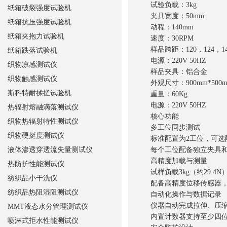
试验负载：3kg
纸箱破裂强度试验机
夹具宽度：50mm
纸箱抗压强度试验机
动程：140mm
纸箱夹抱力试验机
速度：30RPM
样品跨距：120，124，1
纸箱跌落试验机
电源：220V 50HZ
织物凉感测试仪
样品夹具：铝合金
织物触感测试仪
外观尺寸：900mm*500mm
斯科特耐揉搓试验机
重量：60Kg
电源：220V 50HZ
热辐射熔融滴落测试仪
核心功能
织物热辐射特性测试仪
多工位同步测试
织物硬挺度测试仪
标准配置为2工位，可选
液体渗透穿透流失量测试仪
每个工位配备独立夹具和
高精度加载与测量
热防护性能测试仪
试样负载3kg（约29.
纺织品小干洗仪
配备高精度位移传感器，
纺织品热阻湿阻测试仪
自动化操作与数据记录
仪器自动完成拉伸、压缩
MMT液态水分管理测试仪
内置计数器支持至少四位数
喷淋式拒水性能测试仪