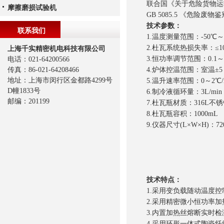
联合国《关于危险货物运输的
摩擦磨损试验机
GB 5085.5 《危险废
技术参数：
联系我们
1.温度测量范围：-50℃～4
2.杜瓦系统热损失率：≤1
上海千实精密机电科技有限公司
3.恒功率调节范围：0.1～
电话：021-64200566
传真：86-021-64208466
4.炉体控温范围：室温±5
地址：上海市闵行区金都路4299号
5.温升速率范围：0～2℃/
D幢1833号
6.制冷液循环量：3L/min
邮编：201199
7.杜瓦瓶材质：316L不
8.杜瓦瓶容积：1000mL
9.仪器尺寸(L×W×H)：72
技术特点：
1.采用变负载随动温度
2.采用精密微小恒功率
3.内置加热丝熔断实时
4.采用环形一体式陶瓷