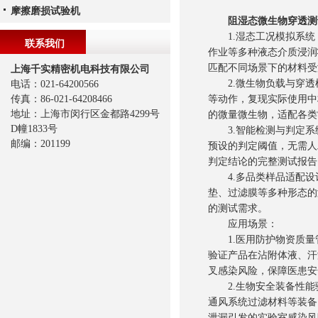
摩擦磨损试验机
阻湿态微生物穿透测
1.湿态工况模拟系统
联系我们
作业等多种液态介质浸润
匹配不同场景下的材料受
上海千实精密机电科技有限公司
2.微生物负载与穿透
电话：021-64200566
传真：86-021-64208466
等动作，复现实际使用中
地址：上海市闵行区金都路4299号
的微量微生物，适配各类
D幢1833号
3.智能检测与判定系
邮编：201199
预设的判定阈值，无需人
判定结论的完整测试报告
4.多品类样品适配设
垫、过滤膜等多种形态的
的测试需求。
应用场景：
1.医用防护物资质量
验证产品在沾附体液、汗
叉感染风险，保障医患安
2.生物安全装备性能
通风系统过滤材料等装备
泄漏引发的实验室感染风