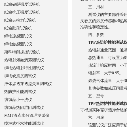
纸箱破裂强度试验机
三、用材
纸箱抗压强度试验机
测试仪的主要部件采用高
纸箱夹抱力试验机
灵敏度的温度传感器和热
准确性和稳定性。
纸箱跌落试验机
四、参数
织物凉感测试仪
TPP热防护性能测试
织物触感测试仪
热辐射通量范围：通常为1
斯科特耐揉搓试验机
总热通量：可设置为83kW/
热辐射熔融滴落测试仪
热流计响应时间：小于20
织物热辐射特性测试仪
辐射率：大于0.95。
织物硬挺度测试仪
燃烧气体流量：大于3L/
液体渗透穿透流失量测试仪
其他参数如减压阀量程
热防护性能测试仪
五、型号
纺织品小干洗仪
TPP热防护性能测试
纺织品热阻湿阻测试仪
可根据实际需求选择合适的型
MMT液态水分管理测试仪
六、用途
喷淋式拒水性能测试仪
该测试仪广泛应用于纺织