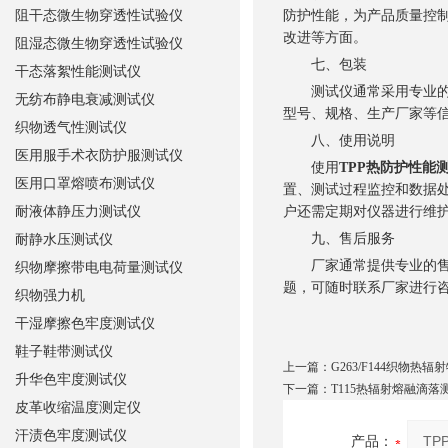
阻干态微生物穿透性试验仪
防护性能，为产品质量控
改进等方面。
阻湿态微生物穿透性试验仪
七、包装
干态落絮性能测试仪
测试仪通常采用专业的防
无纺布静电衰减测试仪
型号、规格、生产厂家等
织物透气性测试仪
八、使用说明
医用服手术衣防护服测试仪
使用
TPP热防护性能
医用口罩熔喷布测试仪
置、测试过程监控和数据
耐液体静压力测试仪
户还需定期对仪器进行维
九、售后服务
耐静水压测试仪
厂家通常提供专业的售后
织物摩擦带电电荷量测试仪
题，可随时联系厂家进行
织物强力机
干湿摩擦色牢度测试仪
鞋子鞋带测试仪
上一篇：
G263/F144织物热
升华色牢度测试仪
下一篇：
T115热辐射熔融滴落
皮革收缩温度测定仪
汗渍色牢度测试仪
产品：