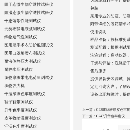
为纺织材料的生产提供标
阻干态微生物穿透性试验仪
包装
阻湿态微生物穿透性试验仪
采用专业的防震、防潮
干态落絮性能测试仪
附带详细的装箱清单和
无纺布静电衰减测试仪
使用说明
织物透气性测试仪
样品准备：按标准剪裁纺
医用服手术衣防护服测试仪
测试配置：根据测试要求
医用口罩熔喷布测试仪
洗涤过程：启动仪器，按
耐液体静压力测试仪
干燥与评估：洗涤后干
耐静水压测试仪
售后服务
织物摩擦带电电荷量测试仪
提供设备安装调试、操
织物强力机
定期回访客户，了解设
干湿摩擦色牢度测试仪
设备出现故障时，提供
鞋子鞋带测试仪
上一篇：
G238E旋转摩擦色牢
升华色牢度测试仪
下一篇：
G247升华色牢度仪
皮革收缩温度测定仪
汗渍色牢度测试仪