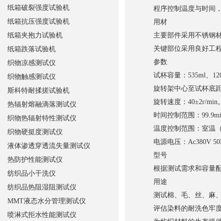
纸箱破裂强度试验机
程序控制温度与时间，具备
纸箱抗压强度试验机
用材
纸箱夹抱力试验机
主要部件采用不锈钢材
关键部位采用良好工程
纸箱跌落试验机
参数
织物凉感测试仪
试杯容量：535ml、12
织物触感测试仪
旋转架中心至试杯底距离
斯科特耐揉搓试验机
旋转速度：40±2r/min
热辐射熔融滴落测试仪
时间控制范围：99.9mi
织物热辐射特性测试仪
温度控制范围：室温（23
织物硬挺度测试仪
电源电压：Ac380V 5
液体渗透穿透流失量测试仪
型号
热防护性能测试仪
根据测试需求和容量配
纺织品小干洗仪
用途
纺织品热阻湿阻测试仪
测试棉、毛、丝、麻、化
MMT液态水分管理测试仪
评估染料的耐洗色牢度
喷淋式拒水性能测试仪