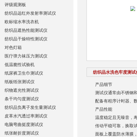
评级观测板
纺织品远红外发射率测试仪
欧标缩水率洗衣机
纺织品遮热性能测试仪
纺织品干燥特性测试仪
对色灯箱
医疗弹力袜压力测试仪
低温脆性试验机
纺织品水洗色牢度测试
纸尿裤卫生巾测试仪
纸板纸张测试仪
产品细节
织物遮光性测试仪
测试仪通常由不锈钢和高
条干均匀度测试仪
配备有程序计时器、数字
纺织品负离子发生量测试仪
产品性能
皮革水汽透过率测试仪
温度稳定且无噪音，寿
电脑弯曲挺度测试仪
传动平稳可靠，换取试
纸张耐折度测试仪
面板上覆盖防水薄膜，