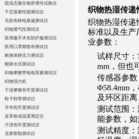
阻湿态微生物穿透性试验仪
织物热湿传递
干态落絮性能测试仪
织物热湿传递
无纺布静电衰减测试仪
织物透气性测试仪
标准以及生产
医用服手术衣防护服测试仪
业参数：
医用口罩熔喷布测试仪
试样尺寸
：
耐液体静压力测试仪
耐静水压测试仪
mm，但也
织物摩擦带电电荷量测试仪
传感器参数
织物强力机
Φ58.4
干湿摩擦色牢度测试仪
及环区距离
鞋子鞋带测试仪
测试范围
：
升华色牢度测试仪
皮革收缩温度测定仪
能参数，如
汗渍色牢度测试仪
测试精度
：
克莱斯勒测试仪