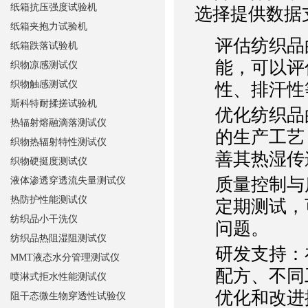
纸箱抗压强度试验机
选择提供数据
纸箱夹抱力试验机
评估纺织品
纸箱跌落试验机
能，可以评
织物凉感测试仪
织物触感测试仪
性、排汗性
斯科特耐揉搓试验机
优化纺织品
热辐射熔融滴落测试仪
的生产工艺
织物热辐射特性测试仪
善其热湿传
织物硬挺度测试仪
质量控制与
液体渗透穿透流失量测试仪
热防护性能测试仪
定期测试，
纺织品小干洗仪
问题。
纺织品热阻湿阻测试仪
研发支持
：
MMT液态水分管理测试仪
配方、不同
喷淋式拒水性能测试仪
优化和改进
阻干态微生物穿透性试验仪