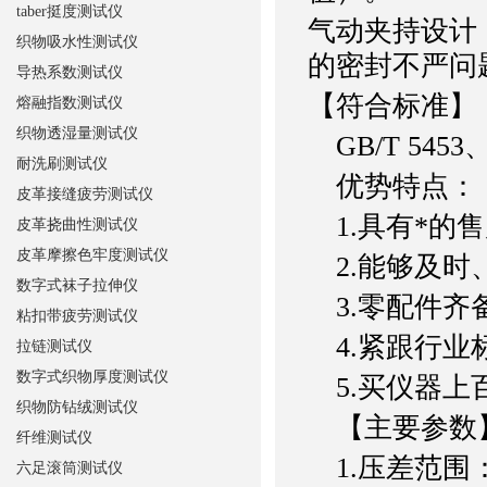
taber挺度测试仪
气动夹持设计
织物吸水性测试仪
的密封不严问
导热系数测试仪
【符合标准】
熔融指数测试仪
织物透湿量测试仪
GB/T 5453、
耐洗刷测试仪
优势特点：
皮革接缝疲劳测试仪
1.具有*的
皮革挠曲性测试仪
皮革摩擦色牢度测试仪
2.能够及时
数字式袜子拉伸仪
3.零配件齐
粘扣带疲劳测试仪
4.紧跟行业
拉链测试仪
数字式织物厚度测试仪
5.买仪器上
织物防钻绒测试仪
【主要参数
纤维测试仪
1.压差范围：一
六足滚筒测试仪