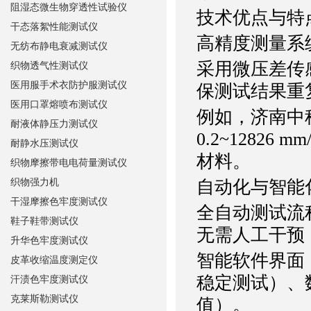
阻湿态微生物穿透性试验仪
技术优点与特
干态落絮性能测试仪
高精度测量系
无纺布静电衰减测试仪
采用微压差传感
织物透气性测试仪
医用服手术衣防护服测试仪
保测试结果重
医用口罩熔喷布测试仪
例如，济南中科
耐液体静压力测试仪
0.2~1282
耐静水压测试仪
材料。
织物摩擦带电电荷量测试仪
织物强力机
自动化与智能
干湿摩擦色牢度测试仪
全自动测试流
鞋子鞋带测试仪
无需人工干预
升华色牢度测试仪
智能软件界面
皮革收缩温度测定仪
稳定测试）、
汗渍色牢度测试仪
克莱斯勒测试仪
值）。