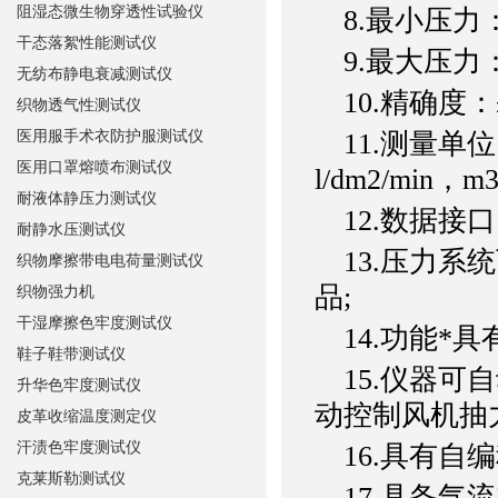
阻湿态微生物穿透性试验仪
8.最小压力：1
干态落絮性能测试仪
9.最大压力：3
无纺布静电衰减测试仪
10.精确度：±
织物透气性测试仪
医用服手术衣防护服测试仪
11.测量单位：m
医用口罩熔喷布测试仪
l/dm2/min，m3
耐液体静压力测试仪
12.数据接口
耐静水压测试仪
13.压力系
织物摩擦带电电荷量测试仪
品;
织物强力机
干湿摩擦色牢度测试仪
14.功能*具
鞋子鞋带测试仪
15.仪器可
升华色牢度测试仪
动控制风机抽
皮革收缩温度测定仪
汗渍色牢度测试仪
16.具有自
克莱斯勒测试仪
17.具备气