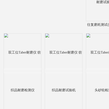
往复磨耗测试
磨试验